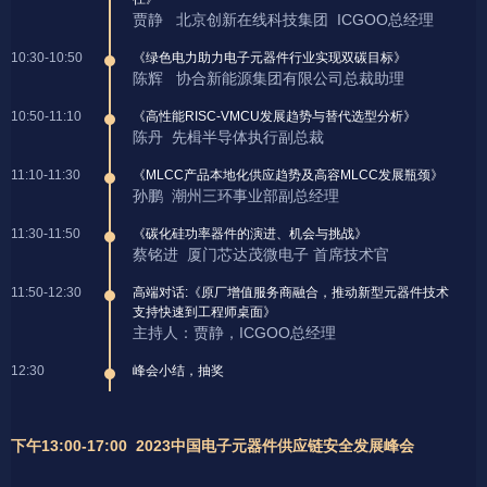
贾静 北京创新在线科技集团 ICGOO总经理
10:30-10:50
《绿色电力助力电子元器件行业实现双碳目标》
陈辉 协合新能源集团有限公司总裁助理
10:50-11:10
《高性能RISC-VMCU发展趋势与替代选型分析》
陈丹 先楫半导体执行副总裁
11:10-11:30
《MLCC产品本地化供应趋势及高容MLCC发展瓶颈》
孙鹏 潮州三环事业部副总经理
11:30-11:50
《碳化硅功率器件的演进、机会与挑战》
蔡铭进 厦门芯达茂微电子 首席技术官
11:50-12:30
高端对话:《原厂增值服务商融合，推动新型元器件技术
支持快速到工程师桌面》
主持人：贾静，ICGOO总经理
12:30
峰会小结，抽奖
下午13:00-17:00 2023中国电子元器件供应链安全发展峰会