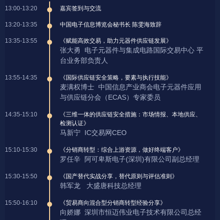
13:00-13:20
嘉宾签到与交流
13:20-13:35
中国电子信息博览会秘书长 陈雯海致辞
13:35-13:55
《赋能高效交易，助力元器件供应链发展》
张大勇 电子元器件与集成电路国际交易中心 平
台业务部负责人
13:55-14:35
《国际供应链安全策略，要素与执行技能》
麦满权博士 中国信息产业商会电子元器件应用
与供应链分会（ECAS）专家委员
14:35-15:10
《三维一体的供应链安全措施：市场情报、本地供应、
检测认证》
马新宁 IC交易网CEO
15:10-15:30
《分销商转型：综合上游资源，做好终端客户》
罗任辛 阿可卑斯电子(深圳)有限公司副总经理
15:30-15:50
《国产替代实战分享，替代原则与评估准则》
韩军龙 大盛唐科技总经理
15:50-16:10
《贸易商向混合型分销商转型经验分享》
向娇娜 深圳市恒迈伟业电子技术有限公司总经